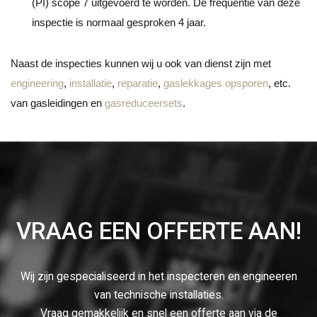
(PI) scope 7 uitgevoerd te worden. De frequentie van deze
inspectie is normaal gesproken 4 jaar.
Naast de inspecties kunnen wij u ook van dienst zijn met
engineering
,
installatie
,
reparatie
,
gaslekkages opsporen
, etc.
van gasleidingen en
gasreduceersets
.
VRAAG EEN OFFERTE AAN!
Wij zijn gespecialiseerd in het inspecteren en engineeren
van technische installaties.
Vraag gemakkelijk en snel een offerte aan via de