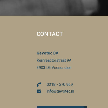
CONTACT
Gevotec BV
Kernreactorstraat 9A
3903 LG Veenendaal
0318 - 570 969
info@gevotec.nl