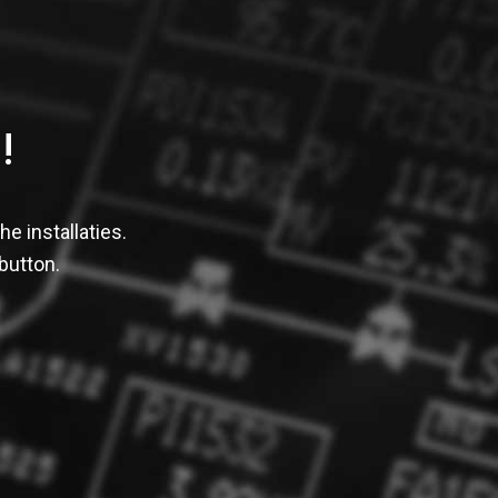
!
e installaties.
button.