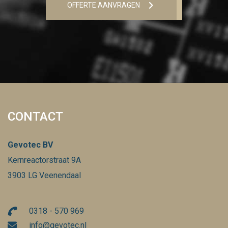
OFFERTE AANVRAGEN
CONTACT
Gevotec BV
Kernreactorstraat 9A
3903 LG Veenendaal
0318 - 570 969
info@gevotec.nl