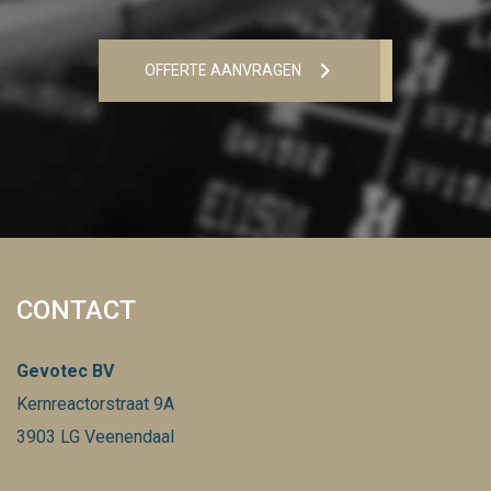
OFFERTE AANVRAGEN
CONTACT
Gevotec BV
Kernreactorstraat 9A
3903 LG Veenendaal