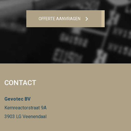
OFFERTE AANVRAGEN
CONTACT
Gevotec BV
Kernreactorstraat 9A
3903 LG Veenendaal